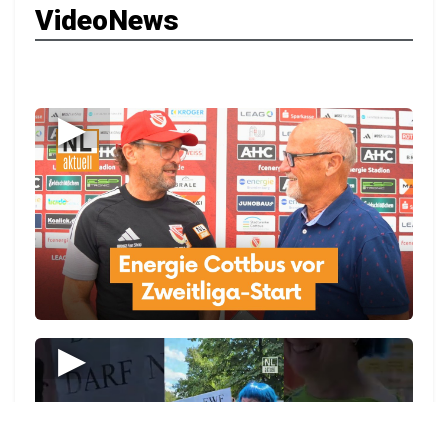
VideoNews
▶
▶