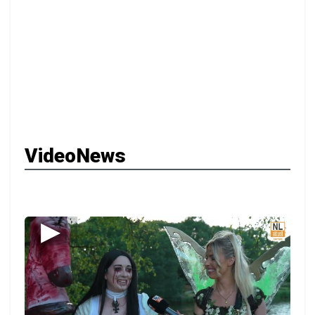
VideoNews
▶