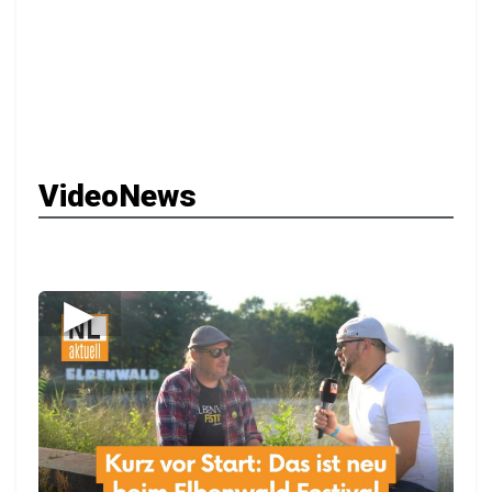
VideoNews
▶