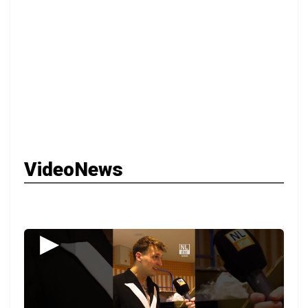
VideoNews
▶