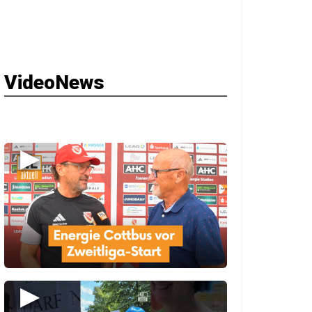
VideoNews
▶
▶