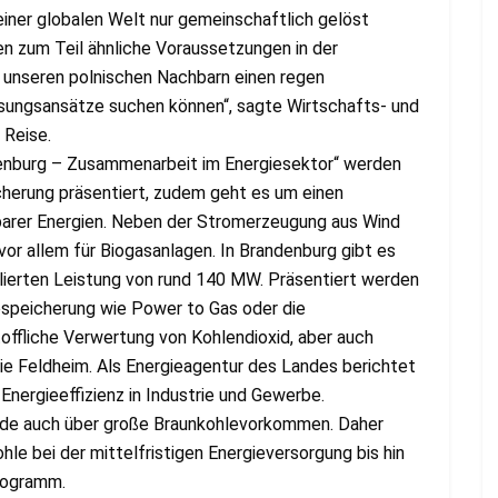
iner globalen Welt nur gemeinschaftlich gelöst
n zum Teil ähnliche Voraussetzungen in der
it unseren polnischen Nachbarn einen regen
ungsansätze suchen können“, sagte Wirtschafts- und
 Reise.
denburg – Zusammenarbeit im Energiesektor“ werden
herung präsentiert, zudem geht es um einen
barer Energien. Neben der Stromerzeugung aus Wind
 vor allem für Biogasanlagen. In Brandenburg gibt es
allierten Leistung von rund 140 MW. Präsentiert werden
espeicherung wie Power to Gas oder die
offliche Verwertung von Kohlendioxid, aber auch
e Feldheim. Als Energieagentur des Landes berichtet
nergieeffizienz in Industrie und Gewerbe.
ide auch über große Braunkohlevorkommen. Daher
hle bei der mittelfristigen Energieversorgung bis hin
rogramm.