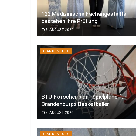
122 Medizinische Fachangestellte
bestehen ihre Prüfung
7. AUGUST 2026
BRANDENBURG
BTU-Forscher plant Spielpläne für
Brandenburgs Basketballer
7. AUGUST 2026
BRANDENBURG