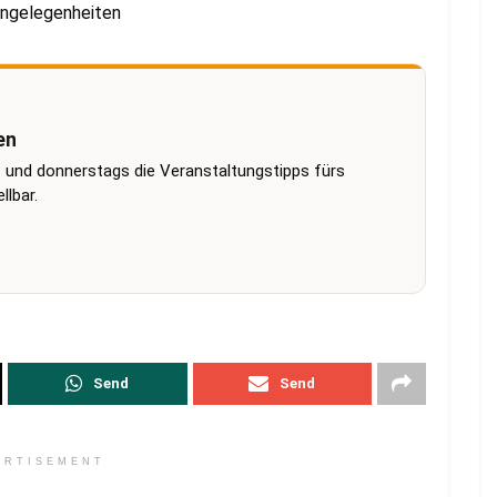
aangelegenheiten
en
 und donnerstags die Veranstaltungstipps fürs
lbar.
Send
Send
ERTISEMENT