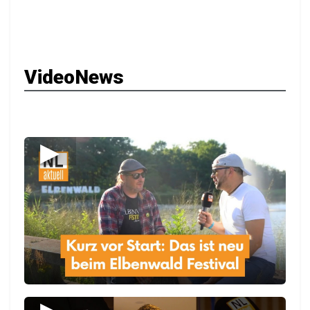
VideoNews
▶