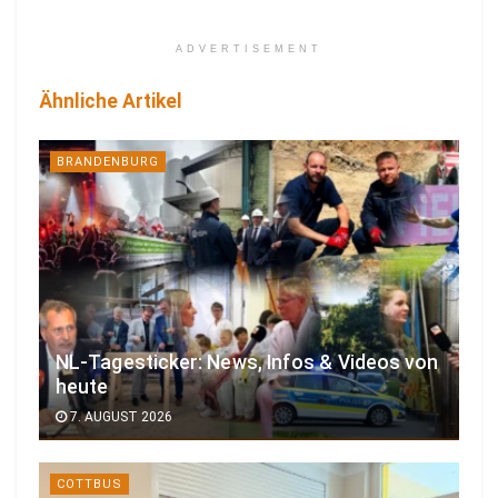
ADVERTISEMENT
Ähnliche Artikel
BRANDENBURG
NL-Tagesticker: News, Infos & Videos von
heute
7. AUGUST 2026
COTTBUS