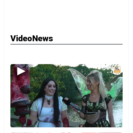
VideoNews
▶