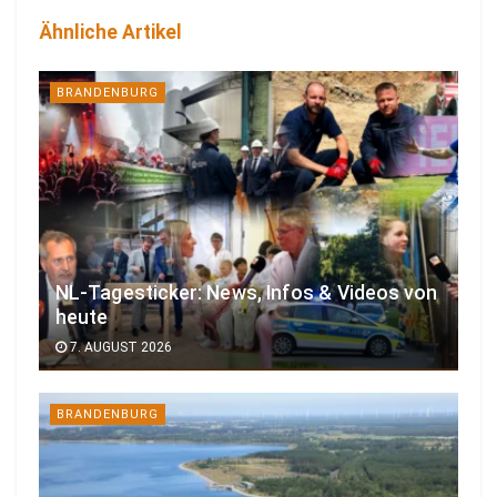
Ähnliche Artikel
BRANDENBURG
NL-Tagesticker: News, Infos & Videos von
heute
7. AUGUST 2026
BRANDENBURG