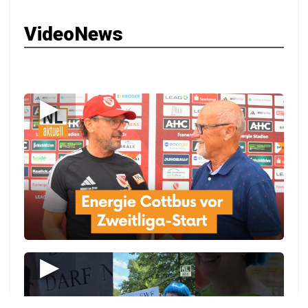
VideoNews
▶
▶