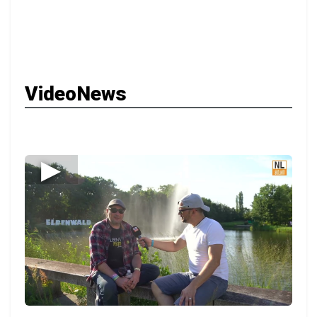
VideoNews
▶