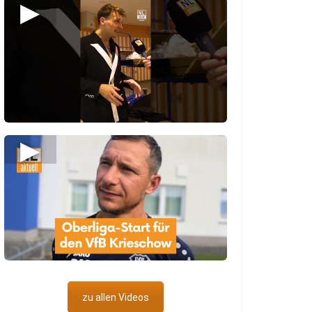
▶
▶
zu allen Videos