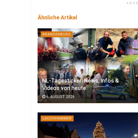
ADV
Ähnliche Artikel
BRANDENBURG
NL-Tagesticker: News, Infos &
Videos von heute
6. AUGUST 2026
LAUCHHAMMER