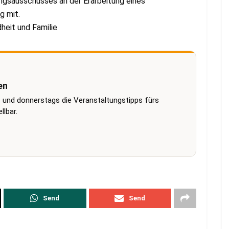
ngsausschusses an der Erarbeitung eines
g mit.
dheit und Familie
en
 und donnerstags die Veranstaltungstipps fürs
lbar.
Send
Send