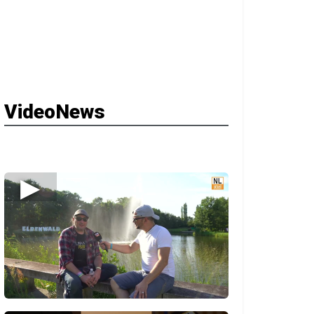
VideoNews
▶