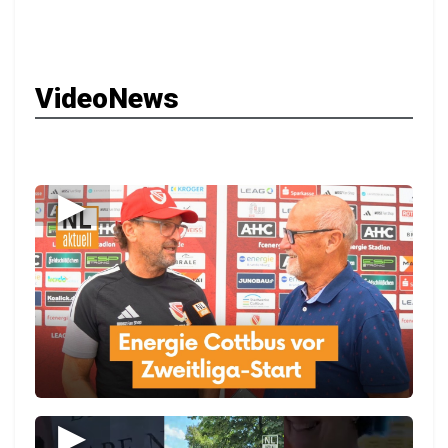
VideoNews
▶
▶