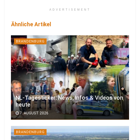
ADVERTISEMENT
Ähnliche Artikel
BRANDENBURG
NL-Tagesticker: News, Infos & Videos von
heute
7. AUGUST 2026
BRANDENBURG