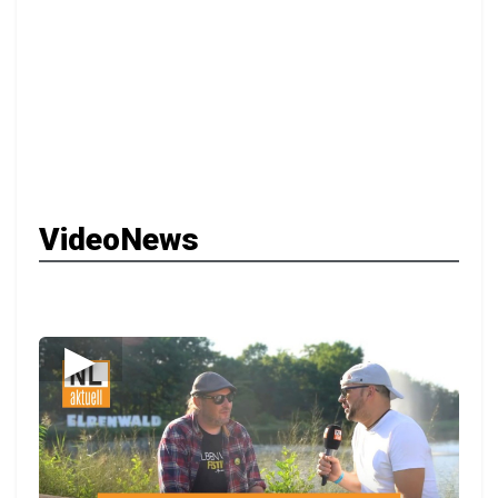
VideoNews
▶