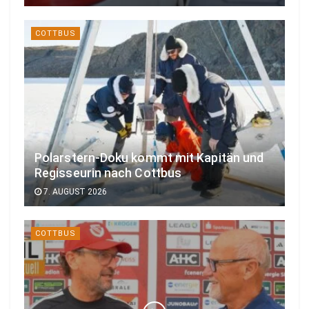
COTTBUS
Polarstern-Doku kommt mit Kapitän und
Regisseurin nach Cottbus
7. AUGUST 2026
COTTBUS