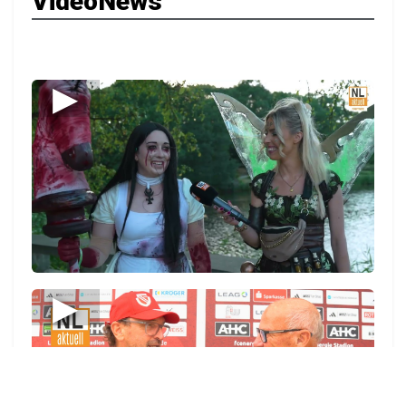
VideoNews
▶
▶