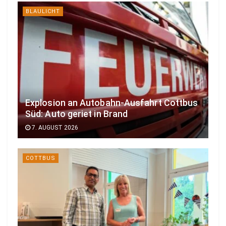
BLAULICHT
Explosion an Autobahn-Ausfahrt Cottbus
Süd: Auto geriet in Brand
7. AUGUST 2026
COTTBUS