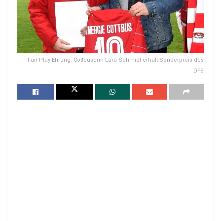
Fair-Play Ehrung: Cottbuserin Lara Schmidt erhält Sonderpreis des
DFB