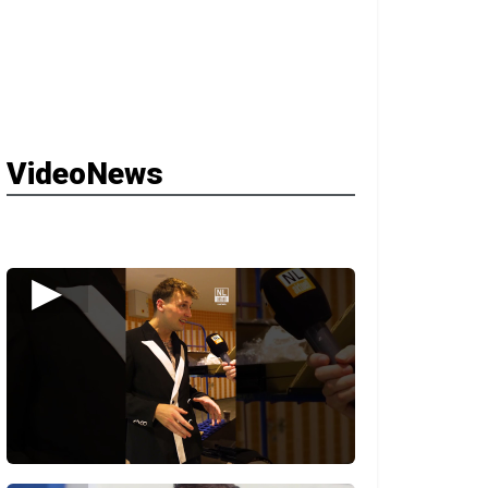
VideoNews
▶