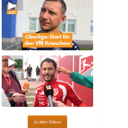
▶
▶
zu allen Videos