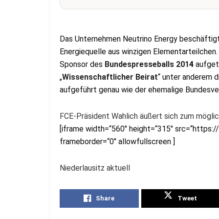
Das Unternehmen Neutrino Energy beschäftigt
Energiequelle aus winzigen Elementarteilchen.
Sponsor des
Bundespresseballs 201
4
aufgetr
„
Wissenschaftlicher Beirat
“ unter anderem 
aufgeführt genau wie der ehemalige Bundesver
FCE-Präsident Wahlich äußert sich zum möglic
[iframe width=“560″ height=“315″ src=“htt
frameborder=“0″ allowfullscreen ]
Niederlausitz aktuell
Share
Tweet