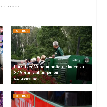
ERTISEMENT
COTTBUS
Lausitzer Museumsnächte laden zu
32 Veranstaltungen ein
6. AUGUST 2026
COTTBUS