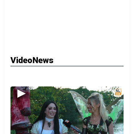
VideoNews
▶