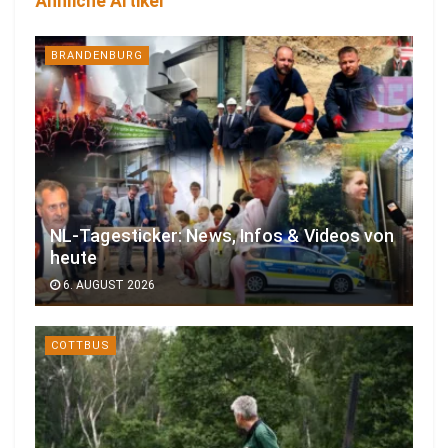
Ähnliche Artikel
BRANDENBURG
NL-Tagesticker: News, Infos & Videos von
heute
6. AUGUST 2026
COTTBUS