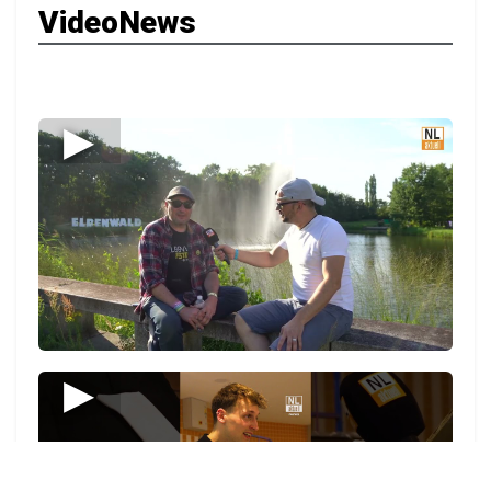
VideoNews
▶
▶