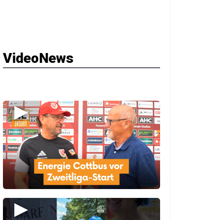
VideoNews
▶
▶