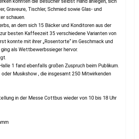
erken konnten die Besucher selbst Hand anlegen, sich
er, Graveure, Tischler, Schmied sowie Glas- und
ter schauen.
bs, an dem sich 15 Bäcker und Konditoren aus der
 zur besten Kaffeezeit 35 verschiedene Varianten von
rst konnte mit ihrer „Rosentorte“ im Geschmack und
ging als Wettbewerbssieger hervor.
gt.
alle 1 fand ebenfalls großen Zuspruch beim Publikum.
z- oder Musikshow , die insgesamt 250 Mitwirkenden
llung in der Messe Cottbus wieder von 10 bis 18 Uhr
ramm