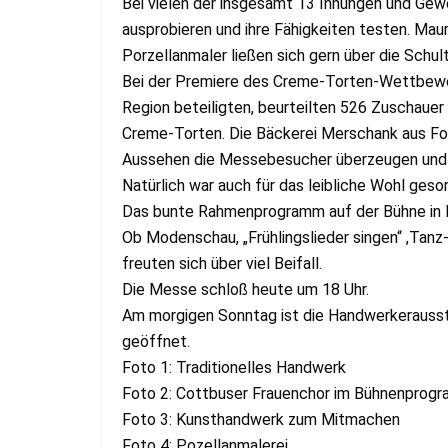
Bei vielen der insgesamt 13 Innungen und Gew
ausprobieren und ihre Fähigkeiten testen. Maur
Porzellanmaler ließen sich gern über die Schul
Bei der Premiere des Creme-Torten-Wettbewer
Region beteiligten, beurteilten 526 Zuschauer
Creme-Torten. Die Bäckerei Merschank aus Fo
Aussehen die Messebesucher überzeugen und 
Natürlich war auch für das leibliche Wohl gesor
Das bunte Rahmenprogramm auf der Bühne in H
Ob Modenschau, „Frühlingslieder singen“ ,Tan
freuten sich über viel Beifall.
Die Messe schloß heute um 18 Uhr.
Am morgigen Sonntag ist die Handwerkerausste
geöffnet.
Foto 1: Traditionelles Handwerk
Foto 2: Cottbuser Frauenchor im Bühnenprog
Foto 3: Kunsthandwerk zum Mitmachen
Foto 4: Pozellanmalerei