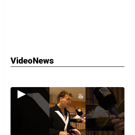
VideoNews
▶