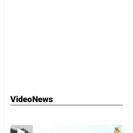
VideoNews
▶