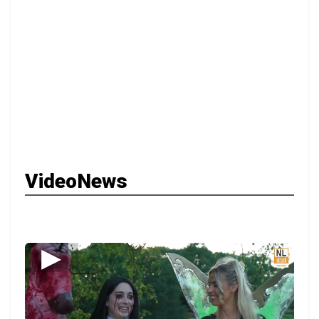
VideoNews
▶