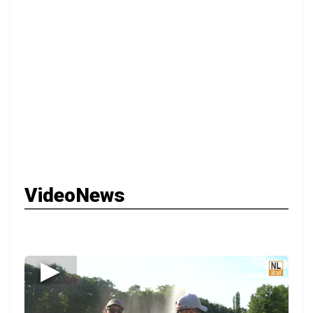
VideoNews
▶