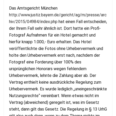
Das Amtsgericht München
http://www.justiz.bayern.de/gericht/ag/m/presse/arc
hiv/2015/04984/index.php
hat einen Fall entscheiden,
der Ihrem Fall sehr ähnlich ist. Dort hatte ein Profi-
Fotograf Aufnahmen für ein Hotel gemacht und
hierfür knapp 1.000,- Euro erhalten. Das Hotel
veröffentlichte die Fotos ohne Urhebervermerk und
holte den Urhebervermerk erst nach, nachdem der
Fotograf eine Forderung über 100% des
ursprünglichen Honorars wegen fehlendem
Urhebervermerk, lehnte die Zahlung aber ab. Der
Vertrag enthielt keine ausdrückliche Regelung zum
Urhebervermerk. Es wurde lediglich „uneingeschränkte
Nutzungsrechte“ vereinbart. Wenn etwas nicht im
Vertrag (abweichend) geregelt ist, was im Gesetz
steht, dann gilt das Gesetz. Die Regelung in § 13 UrhG
gilt also auch denn, wenn zu dem Thema nichts im