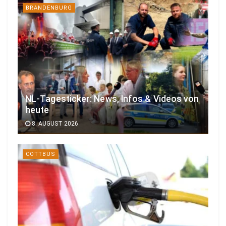
BRANDENBURG
NL-Tagesticker: News, Infos & Videos von
heute
8. AUGUST 2026
COTTBUS