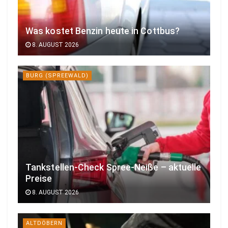
Was kostet Benzin heute in Cottbus?
8. AUGUST 2026
BURG (SPREEWALD)
Tankstellen-Check Spree-Neiße – aktuelle
Preise
8. AUGUST 2026
ALTDÖBERN