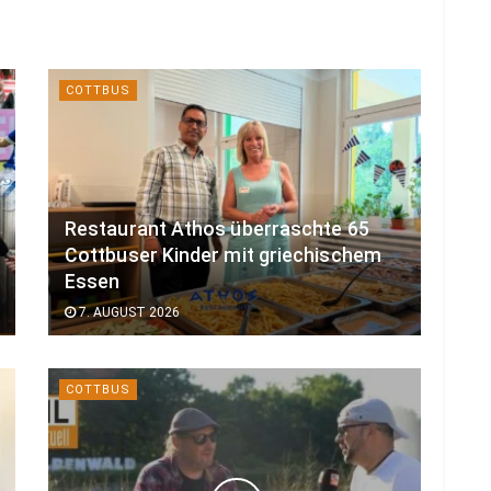
COTTBUS
Restaurant Athos überraschte 65
Cottbuser Kinder mit griechischem
Essen
7. AUGUST 2026
COTTBUS