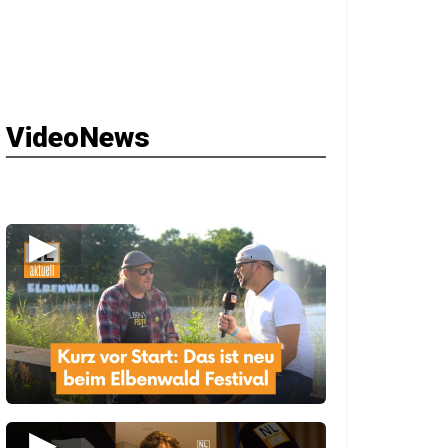
VideoNews
▶
▶