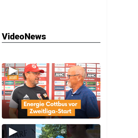
VideoNews
▶
▶