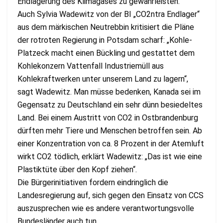
Endlagerung des Klimagases zu gewährleisten.
Auch Sylvia Wadewitz von der BI „CO2ntra Endlager“
aus dem märkischen Neutrebbin kritisiert die Pläne
der rotroten Regierung in Potsdam scharf: „Kohle-
Platzeck macht einen Bückling und gestattet dem
Kohlekonzern Vattenfall Industriemüll aus
Kohlekraftwerken unter unserem Land zu lagern“,
sagt Wadewitz. Man müsse bedenken, Kanada sei im
Gegensatz zu Deutschland ein sehr dünn besiedeltes
Land. Bei einem Austritt von CO2 in Ostbrandenburg
dürften mehr Tiere und Menschen betroffen sein. Ab
einer Konzentration von ca. 8 Prozent in der Atemluft
wirkt CO2 tödlich, erklärt Wadewitz: „Das ist wie eine
Plastiktüte über den Kopf ziehen“.
Die Bürgerinitiativen fordern eindringlich die
Landesregierung auf, sich gegen den Einsatz von CCS
auszusprechen wie es andere verantwortungsvolle
Bundesländer auch tun.