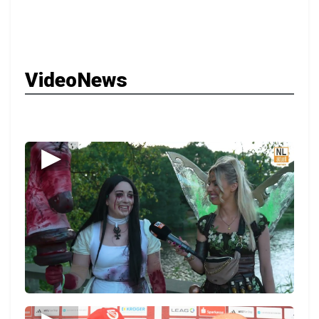
VideoNews
▶