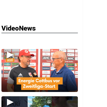
VideoNews
▶
▶