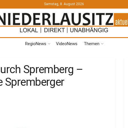
Samstag, 8. August 2026
RegioNews
VideoNews
Themen
durch Spremberg –
ie Spremberger