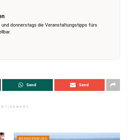
en
 und donnerstags die Veranstaltungstipps fürs
lbar.
Send
Send
ERTISEMENT
BRANDENBURG