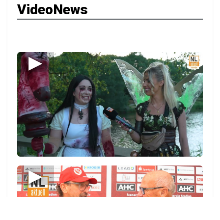
VideoNews
▶
▶