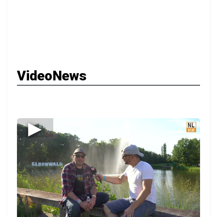
VideoNews
▶