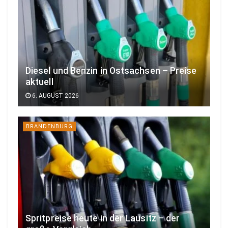
Diesel und Benzin in Ostsachsen – Preise
aktuell
6. AUGUST 2026
BRANDENBURG
Spritpreise heute in der Lausitz – der