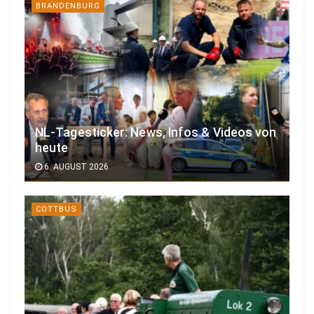
BRANDENBURG
NL-Tagesticker: News, Infos & Videos von
heute
6. AUGUST 2026
COTTBUS