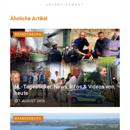
ADVERTISEMENT
Ähnliche Artikel
BRANDENBURG
NL-Tagesticker: News, Infos & Videos von
heute
7. AUGUST 2026
BRANDENBURG