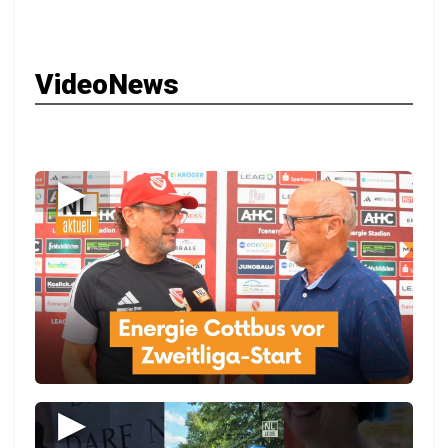
VideoNews
▶
▶