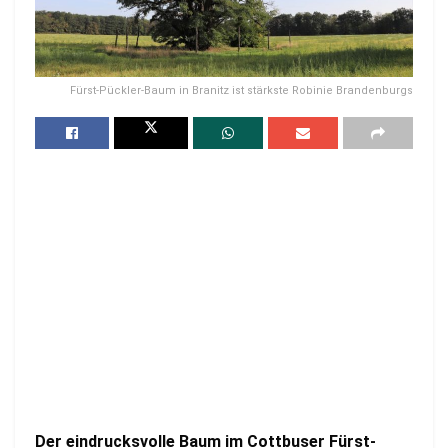
Fürst-Pückler-Baum in Branitz ist stärkste Robinie Brandenburgs
Der eindrucksvolle Baum im Cottbuser Fürst-