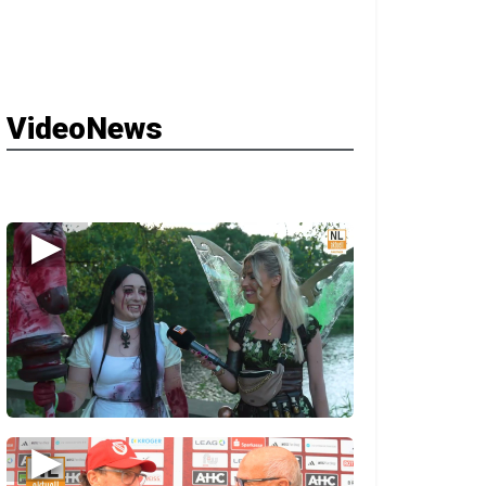
VideoNews
▶
▶