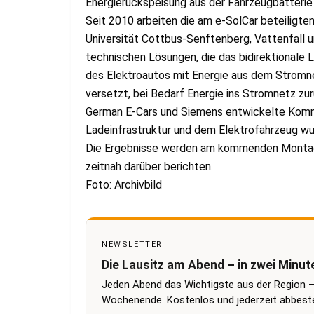
Energierückspeisung aus der Fahrzeugbatterie i
Seit 2010 arbeiten die am e-SolCar beteiligte
Universität Cottbus-Senftenberg, Vattenfal
technischen Lösungen, die das bidirektionale L
des Elektroautos mit Energie aus dem Stromne
versetzt, bei Bedarf Energie ins Stromnetz z
German E-Cars und Siemens entwickelte Komm
Ladeinfrastruktur und dem Elektrofahrzeug wur
Die Ergebnisse werden am kommenden Montag i
zeitnah darüber berichten.
Foto: Archivbild
NEWSLETTER
Die Lausitz am Abend – in zwei Minut
Jeden Abend das Wichtigste aus der Region –
Wochenende. Kostenlos und jederzeit abbestel