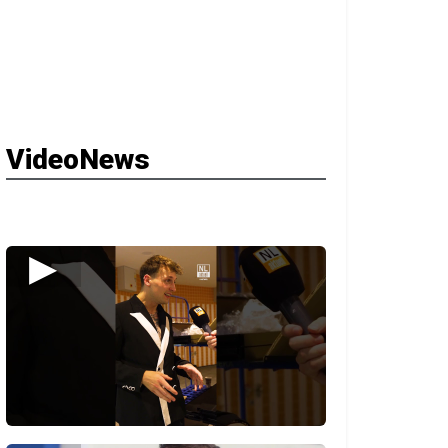
VideoNews
▶