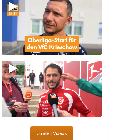
▶
▶
zu allen Videos