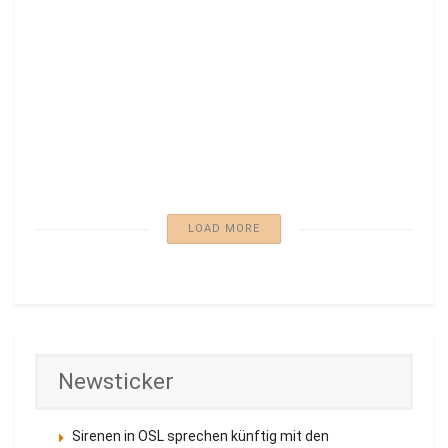
Explosion an Autobahn-Ausfahrt Cottbus
Süd: Auto geriet in Brand
7. AUGUST 2026
LOAD MORE
Newsticker
Sirenen in OSL sprechen künftig mit den