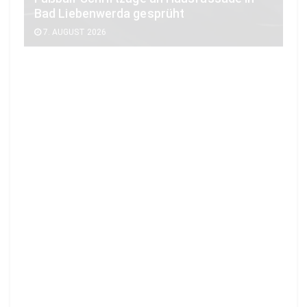
7. AUGUST 2026
SCHÖNEFELD
Technischer Defekt löste 20-Hektar-
Feldbrand bei Schönefeld aus
7. AUGUST 2026
BLAULICHT