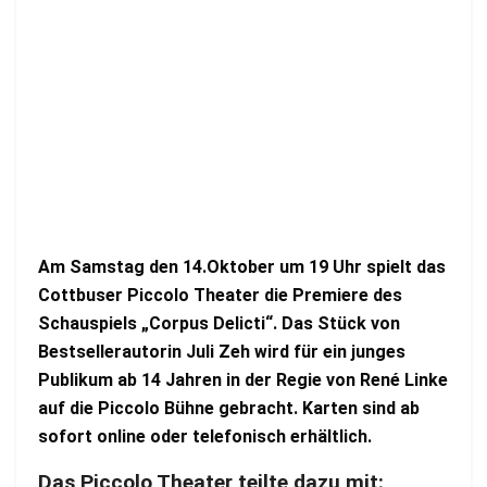
A
m
Samstag
den 14.Oktober um 19
Uhr spielt das
Cottbuser Piccolo Theater die
Premiere des
Schauspiels „Corpus Delicti“. Das
St
ü
ck
von
Best
seller
a
utorin
Juli Zeh
wird für ein junges
Publikum ab 14 Jahren in der Regie von René Linke
auf die
Piccolo Bühne gebracht. Karten sind ab
sofort online oder telefonisch erhältlich.
Das Piccolo Theater teilte dazu mit: