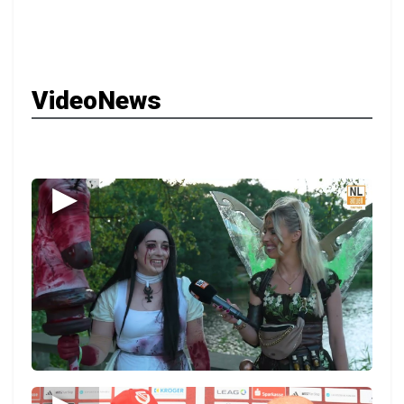
VideoNews
▶