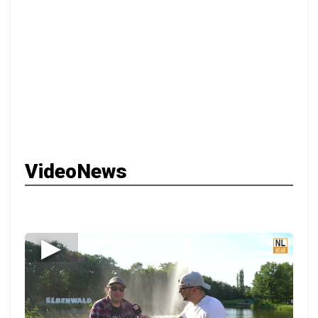
VideoNews
▶