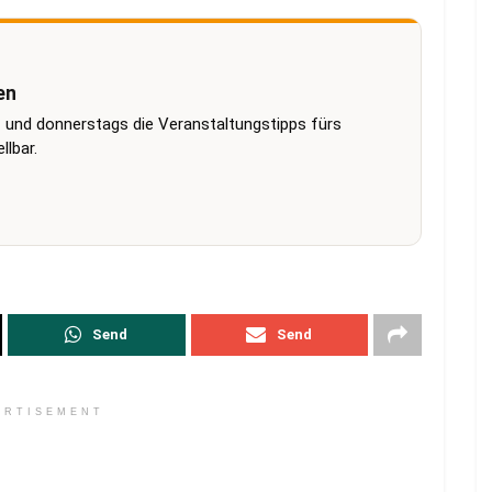
en
 und donnerstags die Veranstaltungstipps fürs
lbar.
Send
Send
ERTISEMENT