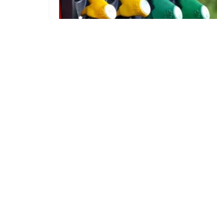
Wo ist Tanken heute am günstigsten?
Lausitz-Übersicht
7. AUGUST 2026