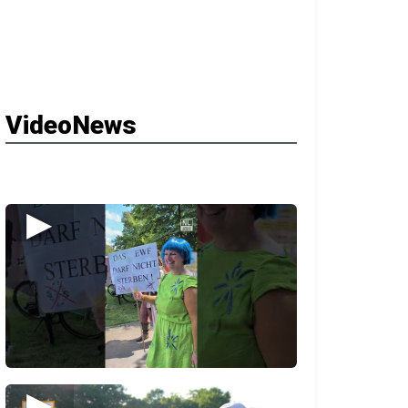
VideoNews
▶
▶