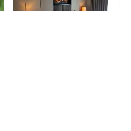
Gastgewerbe in Brandenburg verliert
deutlich an Umsatz
6. AUGUST 2026
LOAD MORE
ADVERTISEMENT