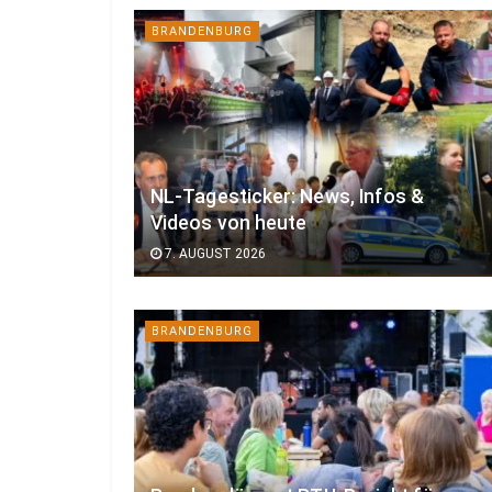
BRANDENBURG
NL-Tagesticker: News, Infos &
Videos von heute
7. AUGUST 2026
BRANDENBURG