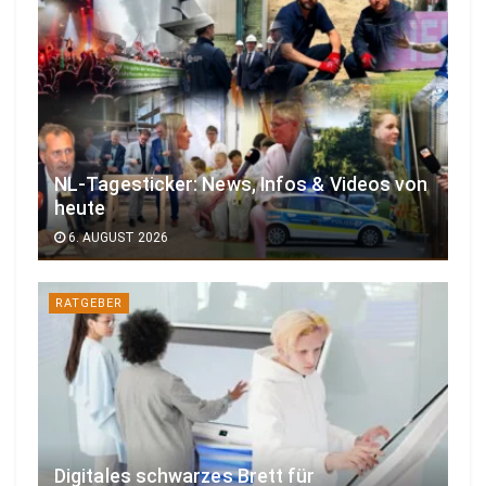
NL-Tagesticker: News, Infos & Videos von
heute
6. AUGUST 2026
RATGEBER
Digitales schwarzes Brett für