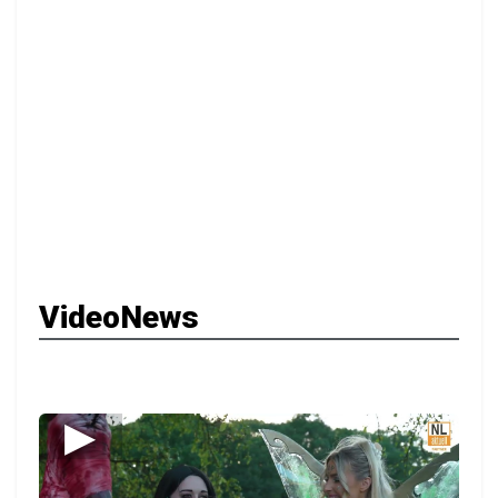
VideoNews
▶