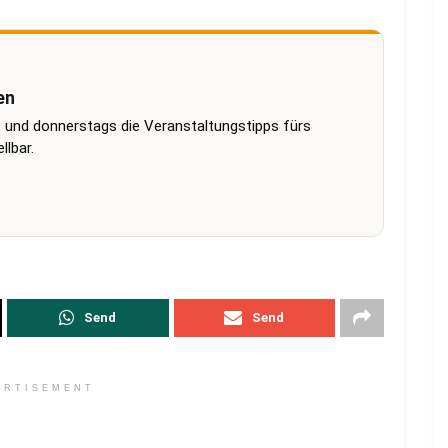
en
 und donnerstags die Veranstaltungstipps fürs
lbar.
Send
Send
ERTISEMENT