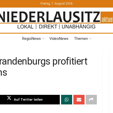
Freitag, 7. August 2026
RegioNews
VideoNews
Themen
randenburgs profitiert
ns
Auf Twitter teilen