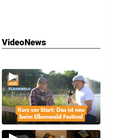
VideoNews
▶
▶