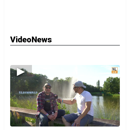
VideoNews
▶