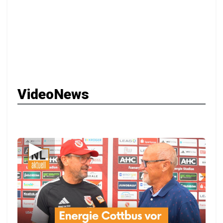
VideoNews
▶