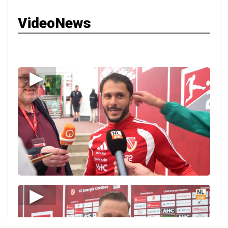
VideoNews
▶
▶