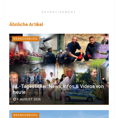
ADVERTISEMENT
Ähnliche Artikel
BRANDENBURG
NL-Tagesticker: News, Infos & Videos von
heute
9. AUGUST 2026
BRANDENBURG