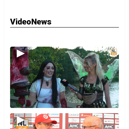
VideoNews
▶
▶