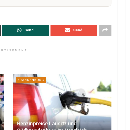
Send
Send
ERTISEMENT
BRANDENBURG
Benzinpreise Lausitz und