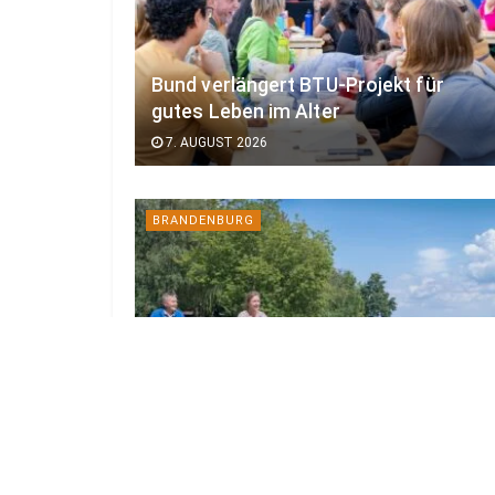
Bund verlängert BTU-Projekt für
gutes Leben im Alter
7. AUGUST 2026
BRANDENBURG
Radler legen 10.000 Kilometer auf der
Tour Brandenburg zurück
7. AUGUST 2026