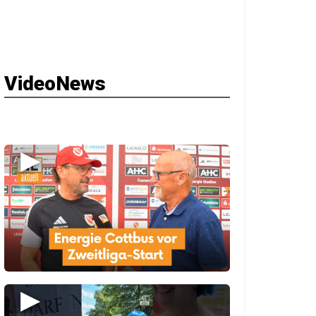
VideoNews
▶
▶