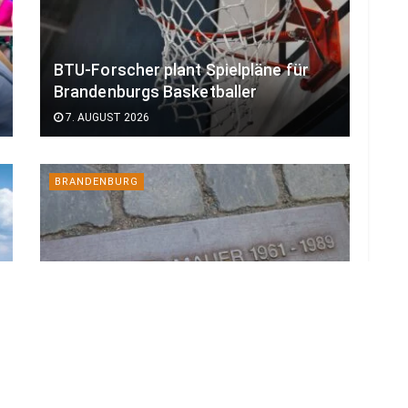
BTU-Forscher plant Spielpläne für
Brandenburgs Basketballer
7. AUGUST 2026
BRANDENBURG
Brandenburg gedenkt in Großziethen
des Mauerbaus vor 65 Jahren
7. AUGUST 2026