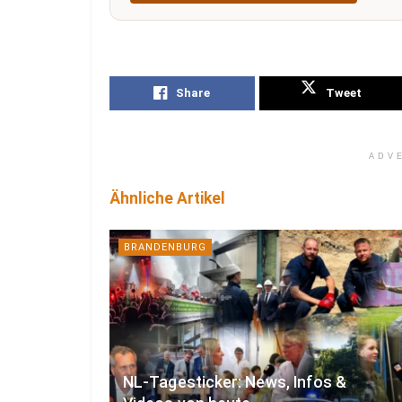
Share
Tweet
ADV
Ähnliche Artikel
BRANDENBURG
NL-Tagesticker: News, Infos &