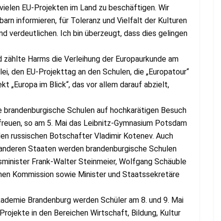
vielen EU-Projekten im Land zu beschäftigen. Wir
rn informieren, für Toleranz und Vielfalt der Kulturen
d verdeutlichen. Ich bin überzeugt, dass dies gelingen
zählte Harms die Verleihung der Europaurkunde am
ei, den EU-Projekttag an den Schulen, die „Europatour“
 „Europa im Blick“, das vor allem darauf abzielt,
he brandenburgische Schulen auf hochkarätigen Besuch
 freuen, so am 5. Mai das Leibnitz-Gymnasium Potsdam
den russischen Botschafter Vladimir Kotenev. Auch
d anderen Staaten werden brandenburgische Schulen
minister Frank-Walter Steinmeier, Wolfgang Schäuble
chen Kommission sowie Minister und Staatssekretäre
kademie Brandenburg werden Schüler am 8. und 9. Mai
ojekte in den Bereichen Wirtschaft, Bildung, Kultur