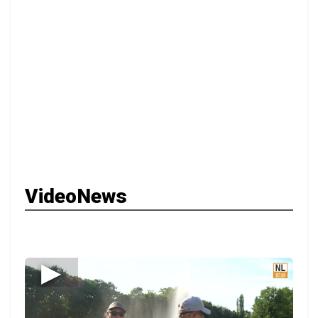
VideoNews
▶