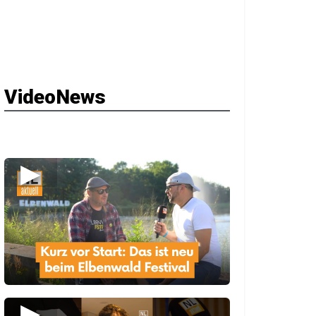
VideoNews
▶
▶