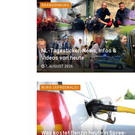
BRANDENBURG
NL-Tagesticker: News, Infos &
Videos von heute
7. AUGUST 2026
BURG (SPREEWALD)
Was kostet Benzin heute in Spree-