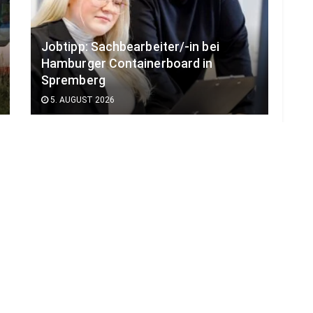
Jobtipp: Sachbearbeiter/-in bei
Hamburger Containerboard in
Spremberg
5. AUGUST 2026
LOAD MORE
ADVERTISEMENT
B