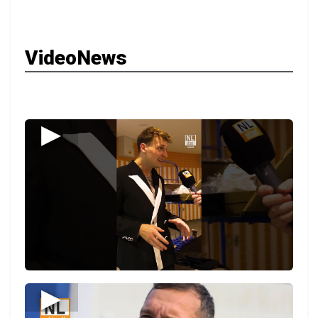
VideoNews
▶
▶