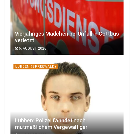
Vierjähriges Mädchen bei Unfall in Cottbus
verletzt
6. AUGUST 2026
LÜBBEN (SPREEWALD)
Lübben: Polizei fahndet nach
mutmaßlichem Vergewaltiger