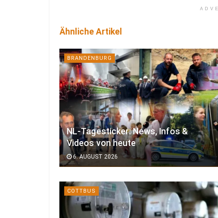
ADV
Ähnliche Artikel
BRANDENBURG
NL-Tagesticker: News, Infos &
Videos von heute
6. AUGUST 2026
COTTBUS