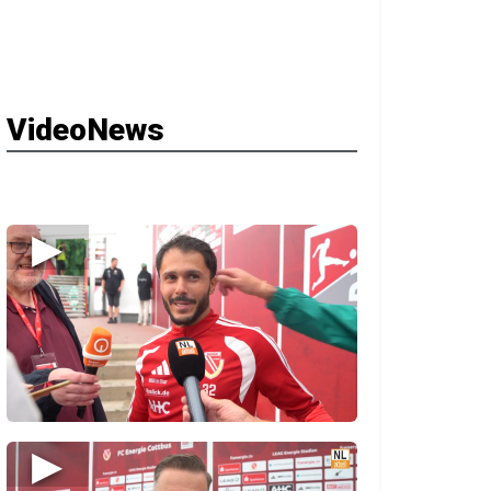
VideoNews
▶
▶