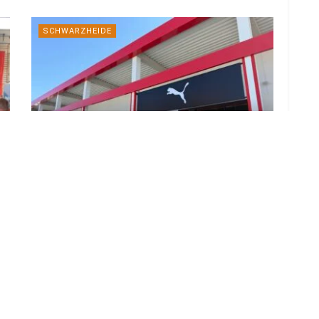
SCHWARZHEIDE
Neues Outlet-Gebäude mit Puma und
Only & Sons in Schwarzheide
eröffnet
3. AUGUST 2026
LOAD MORE
ADVERTISEMENT