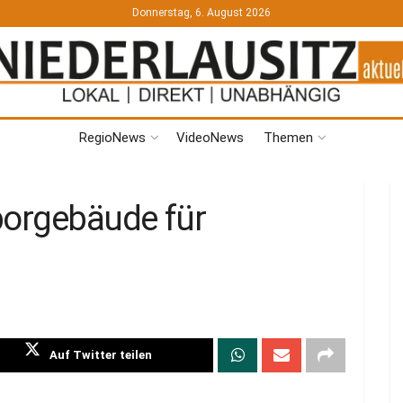
Donnerstag, 6. August 2026
RegioNews
VideoNews
Themen
borgebäude für
Auf Twitter teilen