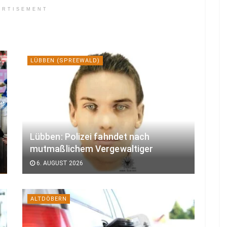
ERTISEMENT
LÜBBEN (SPREEWALD)
Lübben: Polizei fahndet nach
mutmaßlichem Vergewaltiger
6. AUGUST 2026
ALTDÖBERN