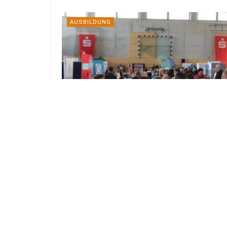
AUSBILDUNG
221 freie Ausbildungsplätze im Kreis
Spree-Neiße
4. AUGUST 2026