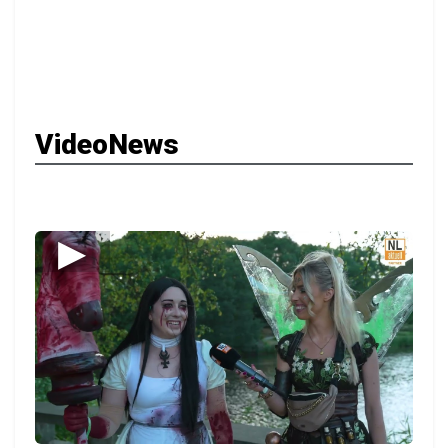
VideoNews
▶