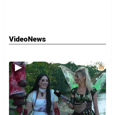
VideoNews
▶